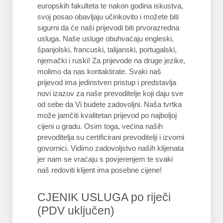
europskih fakulteta te nakon godina iskustva,
svoj posao obavljaju učinkovito i možete biti
sigurni da će naši prijevodi biti prvorazredna
usluga. Naše usluge obuhvaćaju engleski,
španjolski, francuski, talijanski, portugalski,
njemački i ruski! Za prijevode na druge jezike,
molimo da nas kontaktirate. Svaki naš
prijevod ima jedinstven pristup i predstavlja
novi izazov za naše prevoditelje koji daju sve
od sebe da Vi budete zadovoljni. Naša tvrtka
može jamčiti kvalitetan prijevod po najboljoj
cijeni u gradu. Osim toga, većina naših
prevoditelja su certificirani prevoditelji i izvorni
govornici. Vidimo zadovoljstvo naših klijenata
jer nam se vraćaju s povjerenjem te svaki
naš redoviti klijent ima posebne cijene!
CJENIK USLUGA po riječi
(PDV uključen)