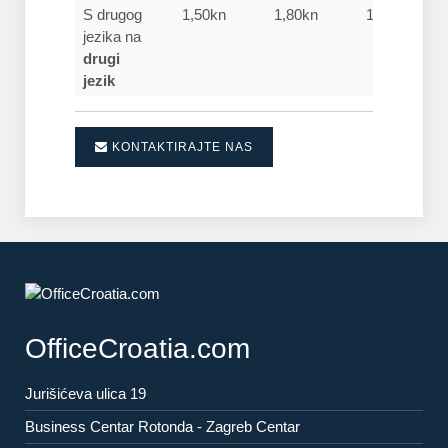
S drugog
1,50kn
1,80kn
1,80kn
jezika na
drugi
jezik
KONTAKTIRAJTE NAS
OfficeCroatia.com
Jurišićeva ulica 19
Business Centar Rotonda - Zagreb Centar