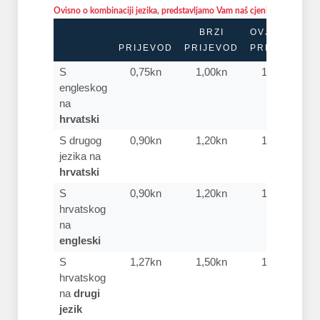
Ovisno o kombinaciji jezika, predstavljamo Vam naš cjenik:
BRZI
OVJERENI
PRIJEVOD
PRIJEVOD
PRIJEVOD
S
0,75kn
1,00kn
1,00kn
engleskog
na
hrvatski
S drugog
0,90kn
1,20kn
1,20kn
jezika na
hrvatski
S
0,90kn
1,20kn
1,20kn
hrvatskog
na
engleski
S
1,27kn
1,50kn
1,50kn
hrvatskog
na
drugi
jezik